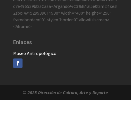
Casa de la Cultura Universitaria ( Ex
Argandoña )
Teléfono: +(591) - 4 - 6461761
Ubicación
<iframe src="https://www.google.com/maps/embed?
pb=!1m18!1m12!1m3!1d3771.3910353155507!2d-
65.2617848850116!3d-
19.046537487104832!2m3!1f0!2f0!3f0!3m2!1i1024!2i76
8!4f13.1!3m3!1m2!1s0x93fbcf35d0d36673%3A0x7a5e9
c7e496539b!2sCasa+Argando%C3%B1a!5e0!3m2!1ses!
2sbo!4v1529939011930" width="400" height="250"
frameborder="0" style="border:0" allowfullscreen>
</iframe>
Enlaces
Museo Antropológico