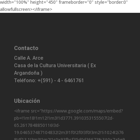
nombramiento que se utiliza hasta ahora.
<iframe src="https://www.google.com/maps/embed?
pb=!1m18!1m12!1m3!1d3771.306644281249!2d-
65.26130288501163!3d-
19.050250787102687!2m3!1f0!2f0!3f0!3m2!1i1024!2i768!4f13.1!3m3!1
m2!1s0x93fbcf37a7e2c7f5%3A0xf21da0a5fb5b723d!2sMuseo+Colo
nial+Charcas+U.+S.+F.+X.!5e0!3m2!1ses!2sbo!4v1529936995047"
width="100%" height="450" frameborder="0" style="border:0"
allowfullscreen></iframe>
Contacto
Calle A. Arce