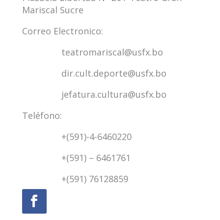
Mariscal Sucre
Correo Electronico:
teatromariscal@usfx.bo
dir.cult.deporte@usfx.bo
jefatura.cultura@usfx.bo
Teléfono:
+(591)-4-6460220
+(591) –
6461761
+(591) 76128859