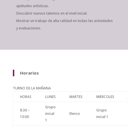
aptitudes artísticas.
Descubrir nuevos talentos en el nivel inicial.
Mostrar un trabajo de alta calidad en todas las actividades
y evaluaciones.
Horarios
TURNO DE LA MAÑANA
HORAS
LUNES
MARTES
MIERCOLES
Grupo
8:30 –
Grupo
inicial
Elenco
10:00
inicial 1
1