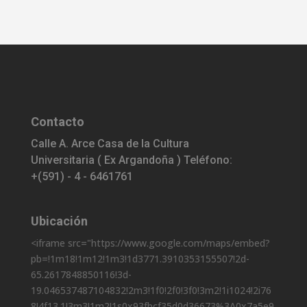
Contacto
Calle A. Arce Casa de la Cultura
Universitaria ( Ex Argandoña ) Teléfono:
+(591) - 4 - 6461761
Ubicación
<iframe src="https://www.google.com/maps/embed?
pb=!1m18!1m12!1m3!1d3771.3910353155507!2d-
65.2617848850116!3d-
19.046537487104832!2m3!1f0!2f0!3f0!3m2!1i1024!2i76
8!4f13.1!3m3!1m2!1s0x93fbcf35d0d36673%3A0x7a5e9